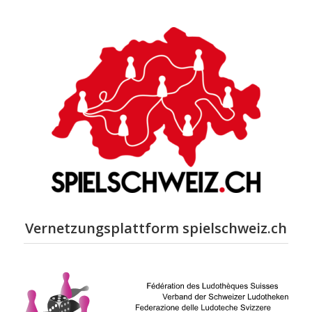
Vernetzungsplattform spielschweiz.ch