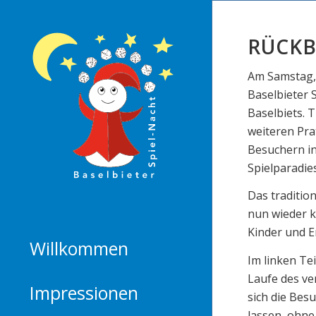
RÜCKB
Am Samstag, 
Baselbieter 
Baselbiets. 
weiteren Pra
Besuchern in
Spielparadie
Das traditio
nun wieder k
Kinder und E
Willkommen
Im linken Tei
Laufe des v
Impressionen
sich die Bes
lassen, ohne