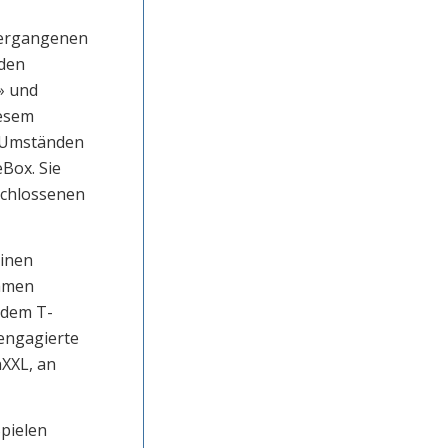
 vergangenen
 den
» und
iesem
n Umständen
Box. Sie
rschlossenen
einen
ehmen
s dem T-
 engagierte
nXXL, an
pielen