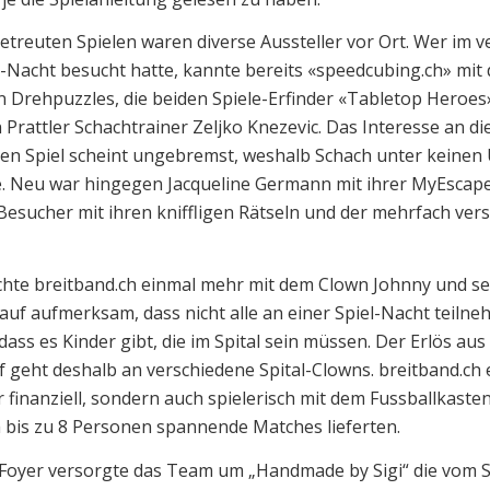
treuten Spielen waren diverse Aussteller vor Ort. Wer im
el-Nacht besucht hatte, kannte bereits «speedcubing.ch» mit
n Drehpuzzles, die beiden Spiele-Erfinder «Tabletop Heroes
n Prattler Schachtrainer Zeljko Knezevic. Das Interesse an d
en Spiel scheint ungebremst, weshalb Schach unter keine
e. Neu war hingegen Jacqueline Germann mit ihrer MyEscape
 Besucher mit ihren kniffligen Rätseln und der mehrfach ve
hte breitband.ch einmal mehr mit dem Clown Johnny und s
auf aufmerksam, dass nicht alle an einer Spiel-Nacht teiln
ass es Kinder gibt, die im Spital sein müssen. Der Erlös au
f geht deshalb an verschiedene Spital-Clowns. breitband.ch
r finanziell, sondern auch spielerisch mit dem Fussballkaste
 bis zu 8 Personen spannende Matches lieferten.
 Foyer versorgte das Team um „Handmade by Sigi“ die vom S