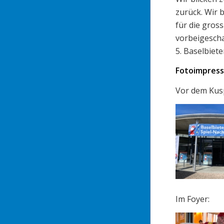
zurück. Wir 
für die gros
vorbeigescha
5. Baselbiet
Fotoimpressi
Vor dem Kus
Im Foyer: