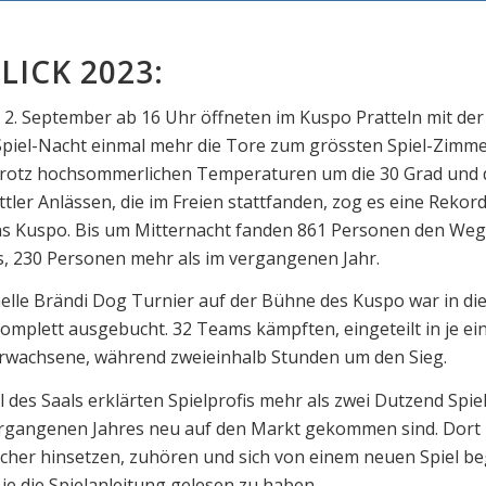
LICK 2023:
2. September ab 16 Uhr öffneten im Kuspo Pratteln mit der 
Spiel-Nacht einmal mehr die Tore zum grössten Spiel-Zimme
Trotz hochsommerlichen Temperaturen um die 30 Grad und 
ttler Anlässen, die im Freien stattfanden, zog es eine Rekor
s Kuspo. Bis um Mitternacht fanden 861 Personen den Weg 
s, 230 Personen mehr als im vergangenen Jahr.
nelle Brändi Dog Turnier auf der Bühne des Kuspo war in di
omplett ausgebucht. 32 Teams kämpften, eingeteilt in je ein
rwachsene, während zweieinhalb Stunden um den Sieg.
l des Saals erklärten Spielprofis mehr als zwei Dutzend Spiel
ergangenen Jahres neu auf den Markt gekommen sind. Dort
ucher hinsetzen, zuhören und sich von einem neuen Spiel be
 je die Spielanleitung gelesen zu haben.