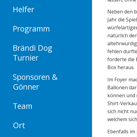
Helfer
Neben den be
Jahr die Spi
Programm
würfelartige
natürlich de
altehrwürdig
Brändi Dog
fehlen durft
Turnier
forderte die
Box heraus.
Sponsoren &
Im Foyer mac
Gönner
Ballonen dar
können und d
Shirt-Verkau
Team
sich nicht nu
welchem sich
Ort
Ebenfalls im