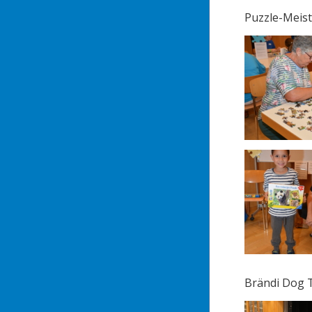
Puzzle-Meist
Brändi Dog T