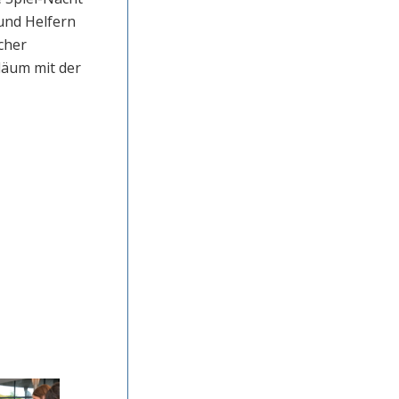
und Helfern
cher
läum mit der